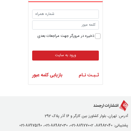
ذخیره در مرورگر جهت مراجعات بعدی
ورود به سایت
ثـبـت نـام
بازیابی کلمه عبور
انتشارات ارجمند
آدرس: تهران، بلوار کشاورز بین کارگر و 16 آذر پلاک 292
پشتیبانی: 88982040، 88977002-021، 88982030-021، 88975190-021