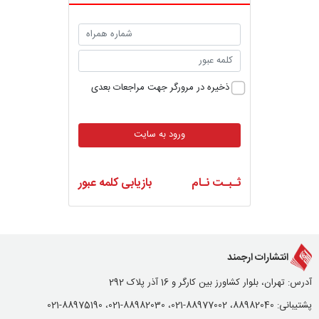
ذخیره در مرورگر جهت مراجعات بعدی
ورود به سایت
ثـبـت نـام
بازیابی کلمه عبور
انتشارات ارجمند
آدرس: تهران، بلوار کشاورز بین کارگر و 16 آذر پلاک 292
پشتیبانی: 88982040، 88977002-021، 88982030-021، 88975190-021