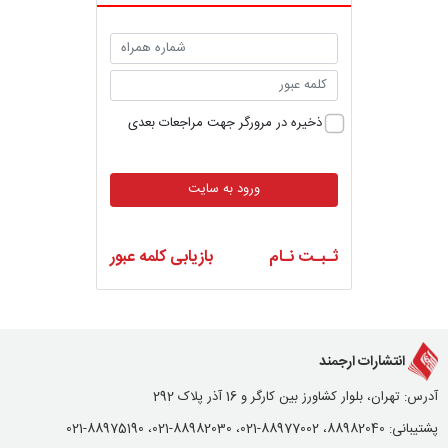
ذخیره در مرورگر جهت مراجعات بعدی
ورود به سایت
ثـبـت نـام
بازیابی کلمه عبور
انتشارات ارجمند
آدرس: تهران، بلوار کشاورز بین کارگر و 16 آذر پلاک 292
پشتیبانی: 88982040، 88977002-021، 88982030-021، 88975190-021