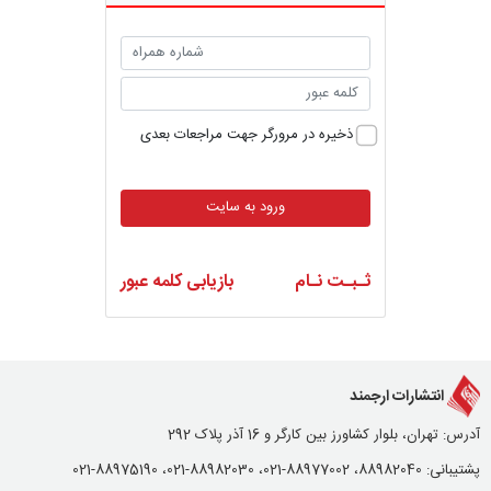
ذخیره در مرورگر جهت مراجعات بعدی
ورود به سایت
ثـبـت نـام
بازیابی کلمه عبور
انتشارات ارجمند
آدرس: تهران، بلوار کشاورز بین کارگر و 16 آذر پلاک 292
پشتیبانی: 88982040، 88977002-021، 88982030-021، 88975190-021