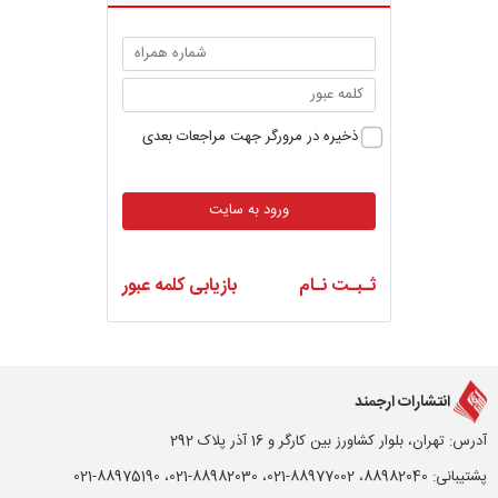
ذخیره در مرورگر جهت مراجعات بعدی
ورود به سایت
ثـبـت نـام
بازیابی کلمه عبور
انتشارات ارجمند
آدرس: تهران، بلوار کشاورز بین کارگر و 16 آذر پلاک 292
پشتیبانی: 88982040، 88977002-021، 88982030-021، 88975190-021