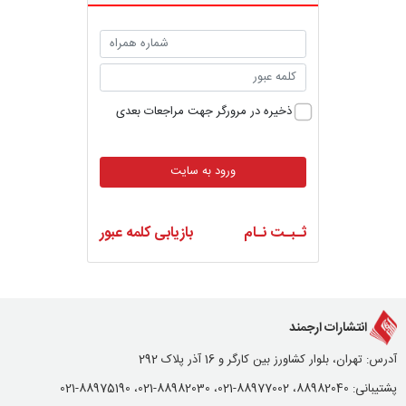
ذخیره در مرورگر جهت مراجعات بعدی
ورود به سایت
ثـبـت نـام
بازیابی کلمه عبور
انتشارات ارجمند
آدرس: تهران، بلوار کشاورز بین کارگر و 16 آذر پلاک 292
پشتیبانی: 88982040، 88977002-021، 88982030-021، 88975190-021