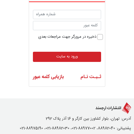
ذخیره در مرورگر جهت مراجعات بعدی
ورود به سایت
ثـبـت نـام
بازیابی کلمه عبور
انتشارات ارجمند
آدرس: تهران، بلوار کشاورز بین کارگر و 16 آذر پلاک 292
پشتیبانی: 88982040، 88977002-021، 88982030-021، 88975190-021