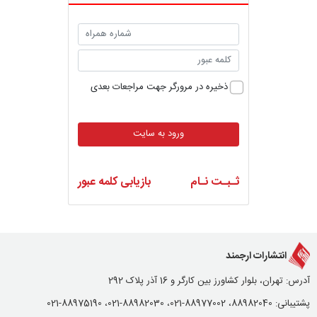
ذخیره در مرورگر جهت مراجعات بعدی
ورود به سایت
ثـبـت نـام
بازیابی کلمه عبور
انتشارات ارجمند
آدرس: تهران، بلوار کشاورز بین کارگر و 16 آذر پلاک 292
پشتیبانی: 88982040، 88977002-021، 88982030-021، 88975190-021