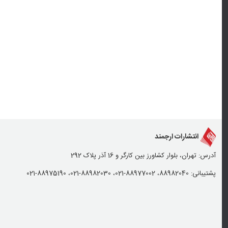
انتشارات ارجمند
آدرس: تهران، بلوار کشاورز بین کارگر و 16 آذر پلاک 292
پشتیبانی: 88982040، 88977002-021، 88982030-021، 88975190-021