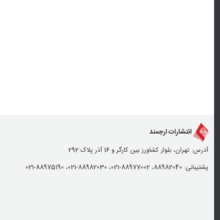
انتشارات ارجمند
آدرس: تهران، بلوار کشاورز بین کارگر و 16 آذر پلاک 292
پشتیبانی: 88982040، 88977002-021، 88982030-021، 88975190-021