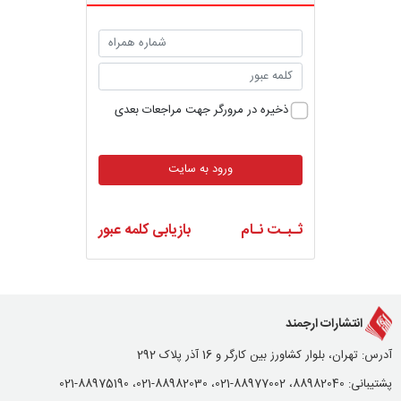
ذخیره در مرورگر جهت مراجعات بعدی
ورود به سایت
ثـبـت نـام
بازیابی کلمه عبور
انتشارات ارجمند
آدرس: تهران، بلوار کشاورز بین کارگر و 16 آذر پلاک 292
پشتیبانی: 88982040، 88977002-021، 88982030-021، 88975190-021