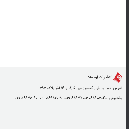
انتشارات ارجمند
آدرس: تهران، بلوار کشاورز بین کارگر و 16 آذر پلاک 292
پشتیبانی: 88982040، 88977002-021، 88982030-021، 88975190-021