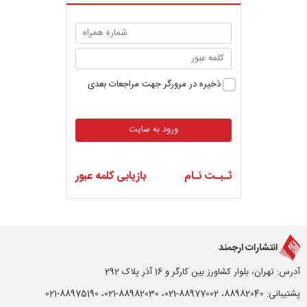
ذخیره در مرورگر جهت مراجعات بعدی
ورود به سایت
ثـبـت نـام
بازیابی کلمه عبور
انتشارات ارجمند
آدرس: تهران، بلوار کشاورز بین کارگر و 16 آذر پلاک 292
پشتیبانی: 88982040، 88977002-021، 88982030-021، 88975190-021