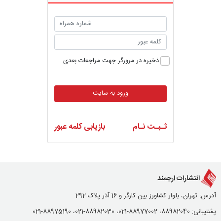
ذخیره در مرورگر جهت مراجعات بعدی
ورود به سایت
ثـبـت نـام
بازیابی کلمه عبور
انتشارات ارجمند
آدرس: تهران، بلوار کشاورز بین کارگر و 16 آذر پلاک 292
پشتیبانی: 88982040، 88977002-021، 88982030-021، 88975190-021