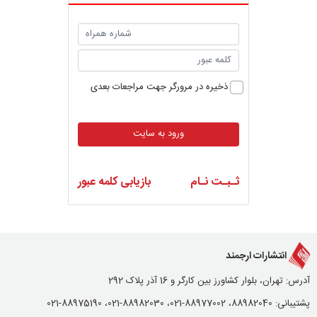
ذخیره در مرورگر جهت مراجعات بعدی
ورود به سایت
ثـبـت نـام
بازیابی کلمه عبور
انتشارات ارجمند
آدرس: تهران، بلوار کشاورز بین کارگر و 16 آذر پلاک 292
پشتیبانی: 88982040، 88977002-021، 88982030-021، 88975190-021