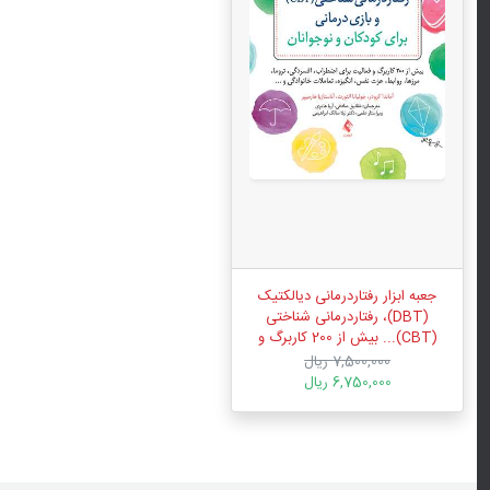
جعبه ابزار رفتاردرمانی دیالکتیک
(DBT)، رفتاردرمانی شناختی
(CBT)... بیش از 200 کاربرگ و
فعالیت برای اضطراب، افسردگی،
7,500,000 ریال
تروما،...
6,750,000 ریال