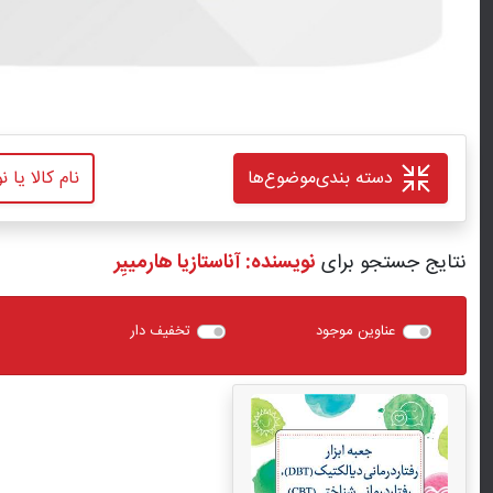
دسته بندی
موضوع‌ها
نتایج جستجو برای
نویسنده: آناستازیا هارمیيِر
عناوین موجود
تخفیف دار