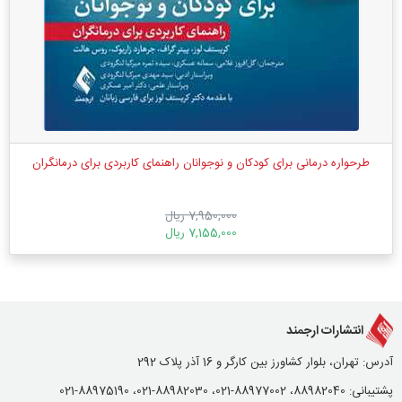
طرحواره درمانی برای کودکان و نوجوانان راهنمای کاربردی برای درمانگران
7,950,000 ریال
7,155,000 ریال
انتشارات ارجمند
آدرس: تهران، بلوار کشاورز بین کارگر و 16 آذر پلاک 292
پشتیبانی: 88982040، 88977002-021، 88982030-021، 88975190-021