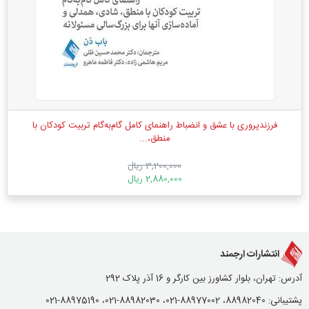
فرزندپروری با عشق و انضباط راهنمای کامل گام‌به‌گام تربیت کودکان با
منطق،...
3,200,000 ریال
2,880,000 ریال
انتشارات ارجمند
آدرس: تهران، بلوار کشاورز بین کارگر و 16 آذر پلاک 292
پشتیبانی: 88982040، 88977002-021، 88982030-021، 88975190-021