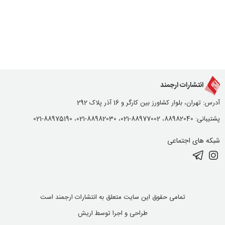
انتشارات ارجمند
آدرس: تهران، بلوار کشاورز بین کارگر و 16 آذر پلاک 292
پشتیبانی: 88982040، 88977002-021، 88982030-021، 88975190-021
شبکه های اجتماعی
تمامی حقوق این سایت متعلق به انتشارات ارجمند است
طراحی و اجرا توسط
اریش