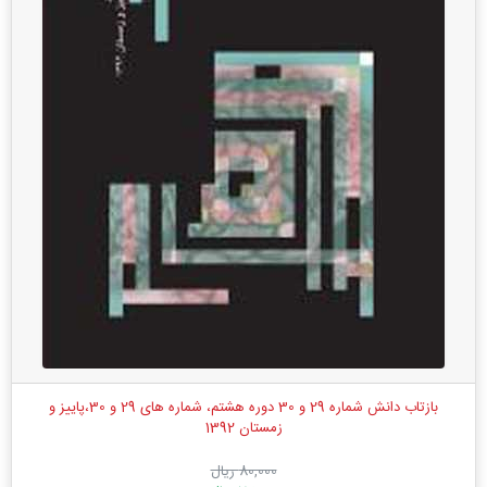
بازتاب دانش شماره 29 و 30 دوره هشتم، شماره های 29 و 30،پاییز و
زمستان 1392
80,000 ریال