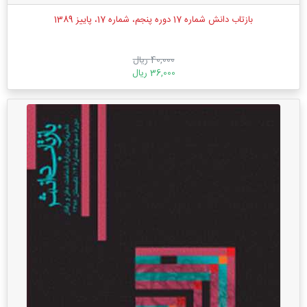
بازتاب دانش شماره 17 دوره پنجم، شماره 17، پاییز 1389
40,000 ریال
36,000 ریال