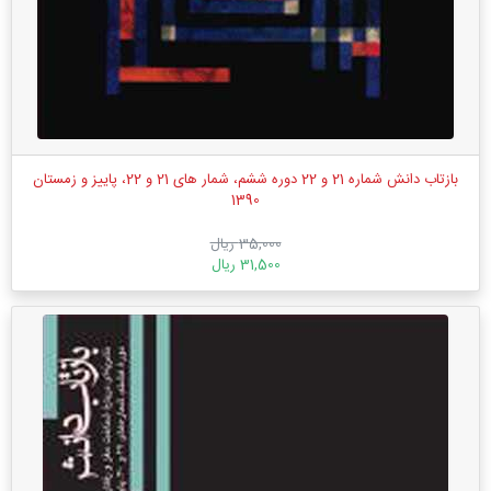
بازتاب دانش شماره 21 و 22 دوره ششم، شمار های 21 و 22، پاییز و زمستان
1390
35,000 ریال
31,500 ریال