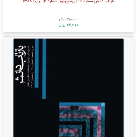
بازتاب دانش شماره 13 دوره چهارم، شماره 13، پاییز 1388
25,000 ریال
22,500 ریال