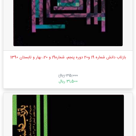
بازتاب دانش شماره 19 و20 دوره پنجم، شماره19 و 20، بهار و تابستان 1390
35,000 ریال
31,500 ریال