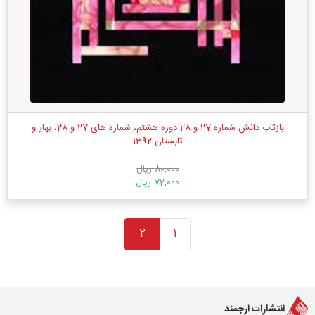
بازتاب دانش شماره 27 و 28 دوره هشتم، شماره های 27 و 28، بهار و
تابستان 1392
80,000 ریال
72,000 ریال
2
1
انتشارات ارجمند