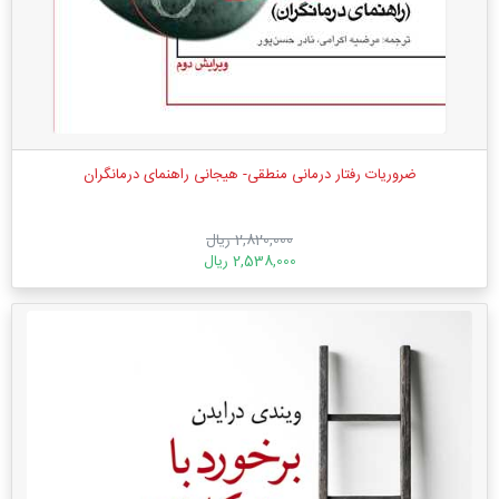
ضروریات رفتار درمانی منطقی- هیجانی راهنمای درمانگران
2,820,000 ریال
2,538,000 ریال