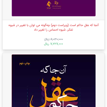
آنجا که عقل حاکم است (ویراست دوم) چه‌گونه می ‌توان با تغییر در شیوه
تفکر، شیوه احساس را تغییر داد
8,030,000 ریال
7,227,000 ریال