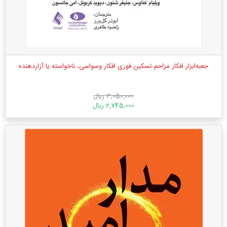
جعبه‌ابزار افکار مزاحم تسکین فوری افکار وسواسی، ناخواسته یا آزاردهنده
3,050,000 ریال
2,745,000 ریال