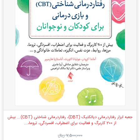
جعبه ابزار رفتاردرمانی دیالکتیک (DBT)، رفتاردرمانی شناختی (CBT)... بیش
از 200 کاربرگ و فعالیت برای اضطراب، افسردگی، تروما،...
7,500,000 ریال