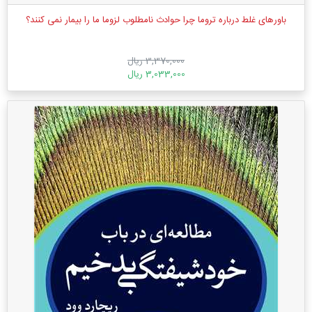
باورهای غلط درباره تروما چرا حوادث نامطلوب لزوما ما را بیمار نمی کنند؟
3,370,000 ریال
3,033,000 ریال