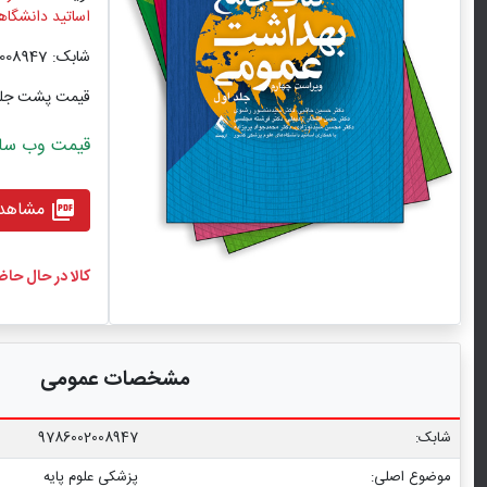
اساتید دانشگاه
شابک: 9786002008947
قیمت پشت جل
قیمت وب سایت با ت
مشاهده
picture_as_pdf
کالا در حال حا
مشخصات عمومی
شابک:
9786002008947
موضوع اصلی:
پزشکی علوم پایه