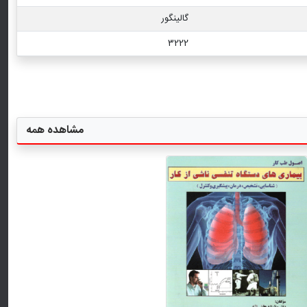
گالینگور
3222
مشاهده همه