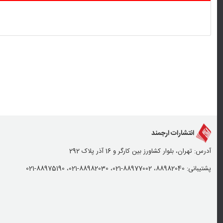
انتشارات ارجمند
آدرس: تهران، بلوار کشاورز بین کارگر و 16 آذر پلاک 292
پشتیبانی: 88982040، 88977002-021، 88982030-021، 88975190-021