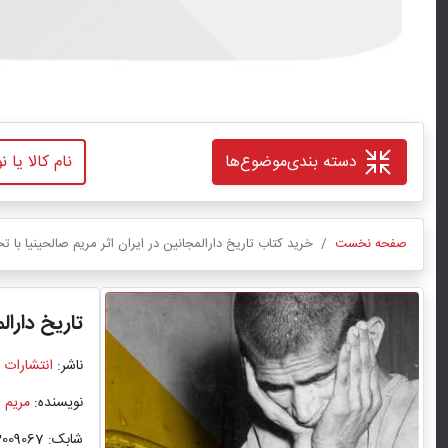
دسته بندی
موضوع‌ها
صفحه نخست
خرید کتاب تاریخ دارالمجانین در ایران اثر مریم صالحینیا با ت
تاریخ دارال
ناشر:
انتشارات 
نویسنده:
مریم ص
شابک: 9786002009067