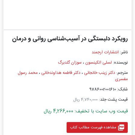
رویکرد دلبستگی در آسیب‌شناسی روانی و درمان
ناشر:
انتشارات ارجمند
نویسنده:
لسلی اتکینسون
،
سوزان گلدبرگ
مترجم:
دکتر زینب خانجانی
،
دکتر فاطمه هداوندخانی
،
محمد رسول
مفسری
شابک: 9786002001610
قیمت پشت جلد:
4,740,000 ریال
قیمت وب سایت با تخفیف: 4,266,000 ریال
picture_as_pdf
مشاهده فهرست مطالب کتاب