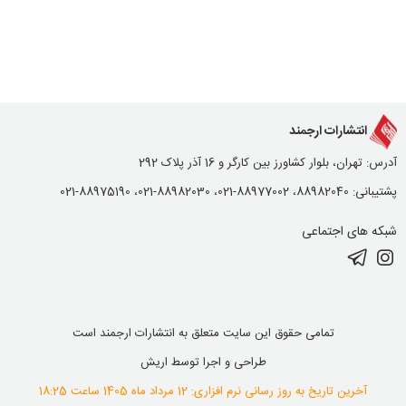
انتشارات ارجمند
آدرس: تهران، بلوار کشاورز بین کارگر و 16 آذر پلاک 292
پشتیبانی: 88982040، 88977002-021، 88982030-021، 88975190-021
شبکه های اجتماعی
تمامی حقوق این سایت متعلق به انتشارات ارجمند است
طراحی و اجرا توسط
اریش
آخرین تاریخ به روز رسانی نرم افزاری: 12 مرداد ماه 1405 ساعت 18:25