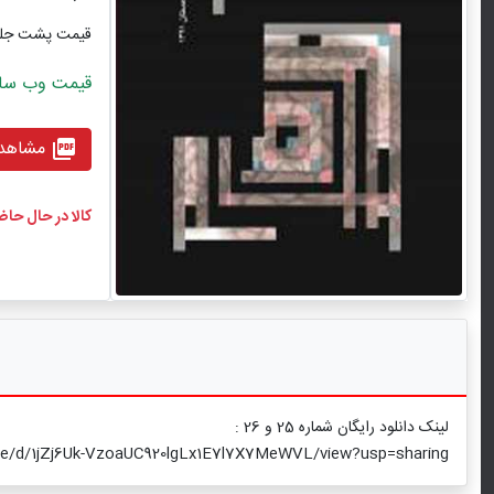
قیمت پشت جل
قیمت وب سایت ب
مشاهده
picture_as_pdf
کالا در حال حا
لینک دانلود رایگان شماره 25 و 26 :
file/d/1jZj6Uk-VzoaUC920lgLx1E7l7X7MeWVL/view?usp=sharing