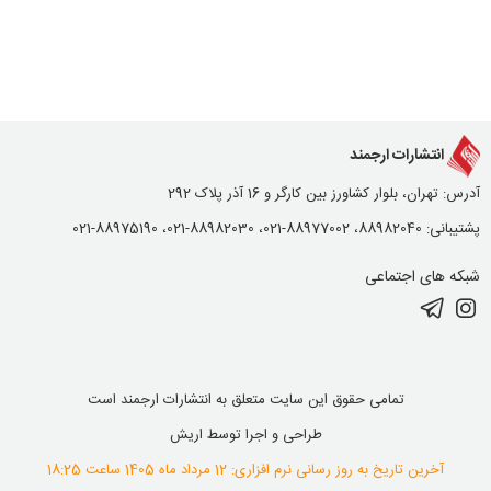
انتشارات ارجمند
آدرس: تهران، بلوار کشاورز بین کارگر و 16 آذر پلاک 292
پشتیبانی: 88982040، 88977002-021، 88982030-021، 88975190-021
شبکه های اجتماعی
تمامی حقوق این سایت متعلق به انتشارات ارجمند است
طراحی و اجرا توسط
اریش
آخرین تاریخ به روز رسانی نرم افزاری: 12 مرداد ماه 1405 ساعت 18:25