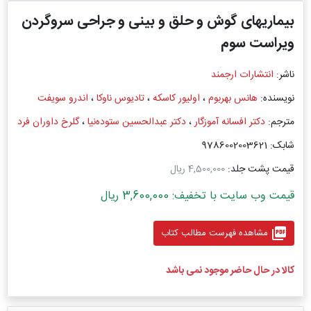
بیماریهای گوش و حلق و بینی و جراحی سروگردن
ویراست سوم
ناشر:
انتشارات ارجمند
نویسنده:
هانس بهربوم
،
اولیور کاسکه
،
تادیوس ناوکا
،
اندرو سویفت
مترجم:
دکتر افسانه آموزگار
،
دکتر عبدالحسین ستوده‌نیا
،
گلرخ داوران فرد
شابک: 9786002003621
قیمت پشت جلد:
4,500,000 ریال
قیمت وب سایت با تخفیف: 3,600,000 ریال
picture_as_pdf
مشاهده فهرست مطالب کتاب
کالا در حال حاضر موجود نمی باشد