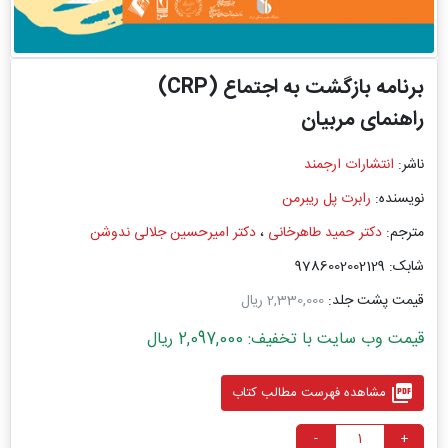
برنامه بازگشت به اجتماع (CRP)
راهنمای مربیان
ناشر:
انتشارات ارجمند
نویسنده:
رابرت پل ریبرمن
مترجم:
دکتر حمید طاهرخانی
،
دکتر امیرحسین جلالی ندوشن
شابک: 9786002002129
قیمت پشت جلد:
2,330,000 ریال
قیمت وب سایت با تخفیف: 2,097,000 ریال
picture_as_pdf
مشاهده فهرست مطالب کتاب
-
+