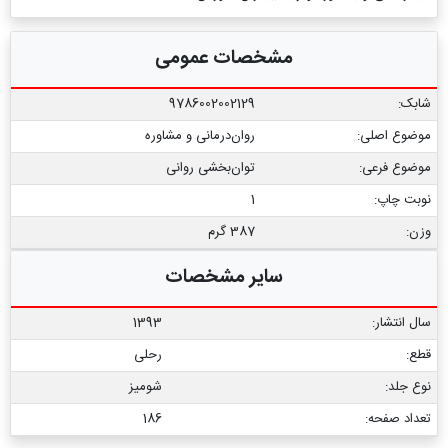
مشخصات عمومی
شابک:
9786002002129
موضوع اصلی:
روان‌درمانی و مشاوره
موضوع فرعی:
توان‌‏بخشی روانی
نوبت چاپ:
1
وزن:
387 گرم
سایر مشخصات
سال انتشار:
1393
قطع:
رحلی
نوع جلد:
شومیز
تعداد صفحه:
186