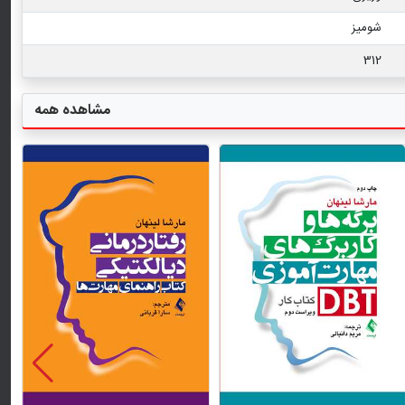
شومیز
312
مشاهده همه