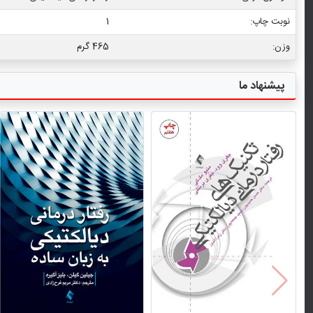
نوبت چاپ:
1
وزن:
465 گرم
پیشنهاد ما