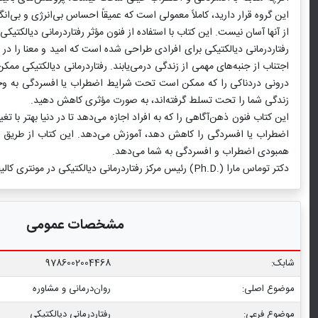
این گروه قرار دارید، کاملاً معمولی است که عمیقاً احساس بی‌انرژی و بی‌ا
از آنها آسان نیست. این کتاب با استفاده از فنون مؤثر رفتاردرمانی دیالکتی
رفتاردرمانی دیالکتیکی برای افرادی طراحی شده است که امید و معنا را در ز
اجتناب از جنبه‌های مهمی از زندگی درمی‌یابند. رفتاردرمانی دیالکتیکی ممک
درونی دردناکی را که ممکن است تحت شرایط اضطراب یا افسردگی به وجود آ
زندگی شما را تحت تسلط گرفته‌اند، به صورت مؤثری کاهش دهید.
این کتاب فنون ذهن‌آگاهی را که به افراد اجازه می‌دهد تا در دنیا بهتر با 
اضطراب یا افسردگی را کاهش دهد، آموزش می‌دهد. این کتاب از طریق اینکه
همبودی اضطراب و افسردگی به شما می‌دهد.
دکتر توماس مارا (.Ph.D) رئیس مرکز رفتاردرمانی دیالکتیکی در مونتری کالیفرنیا و مؤسس و مدیر شبکه سلامت روانی و مرکز سلامت روان‌پزشکی مونتری است.
مشخصات عمومی
شابک:
9786002004468
موضوع اصلی:
روان‌درمانی و مشاوره
موضوع فرعی:
رفتاردرمانی دیالکتیکی