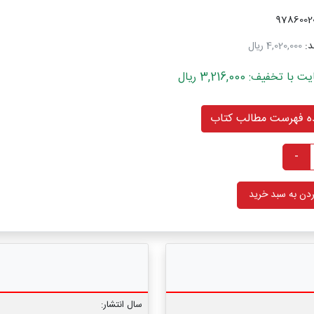
د:
4,020,000 ریال
خفیف: 3,216,000 ریال
 فهرست مطالب کتاب
-
دن به سبد خرید
سال انتشار: