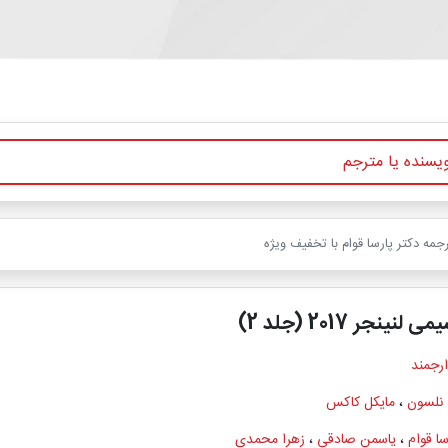
ینجر 2017 (جلد 2)
ارجمند
 نلسون
،
مایکل کاکس
سا قوام
،
یاسمن صادقی
،
زهرا محمدی