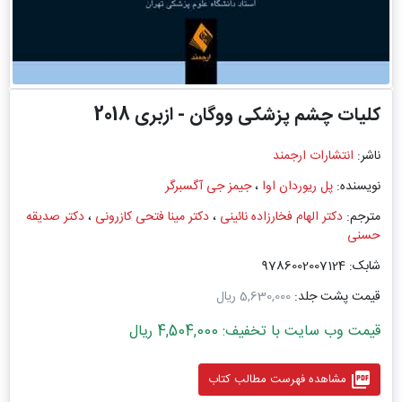
کلیات چشم پزشکی ووگان - ازبری 2018
ناشر:
انتشارات ارجمند
نویسنده:
پل ریوردان اوا
،
جیمز جی آگسبرگر
مترجم:
دکتر الهام فخارزاده نائینی
،
دکتر مینا فتحی کازرونی
،
دکتر صدیقه
حسنی
شابک: 9786002007124
قیمت پشت جلد:
5,630,000 ریال
قیمت وب سایت با تخفیف: 4,504,000 ریال
picture_as_pdf
مشاهده فهرست مطالب کتاب