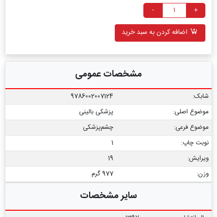
-
+
اضافه کردن به سبد خرید
مشخصات عمومی
شابک:
9786002007124
موضوع اصلی:
پزشکی بالینی
موضوع فرعی:
چشم‌پزشکی
نوبت چاپ:
1
ویرایش:
19
وزن:
977 گرم
سایر مشخصات