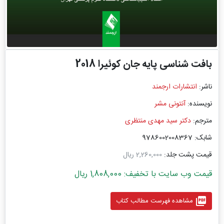
بافت‌ شناسی پایه جان کوئیرا 2018
ناشر:
انتشارات ارجمند
نویسنده:
آنتونی مشر
مترجم:
دکتر سید مهدی منتظری
شابک: 9786002008367
قیمت پشت جلد:
2,260,000 ریال
قیمت وب سایت با تخفیف: 1,808,000 ریال
picture_as_pdf
مشاهده فهرست مطالب کتاب