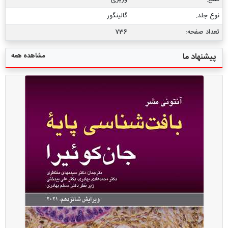
نوع جلد:
گالینگور
تعداد صفحه:
736
مشاهده همه
پیشنهاد ما