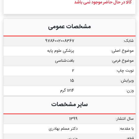
کالا در حال حاضر موجود نمی باشد
مشخصات عمومی
شابک:
9786002008367
موضوع اصلی:
پزشکی علوم پایه
موضوع فرعی:
بافت‌شناسی
نوبت چاپ:
2
ویرایش:
15
وزن:
1214 گرم
سایر مشخصات
سال انتشار:
1399
با مقدمه:
دکتر مسلم بهادری
قطع:
وزیری