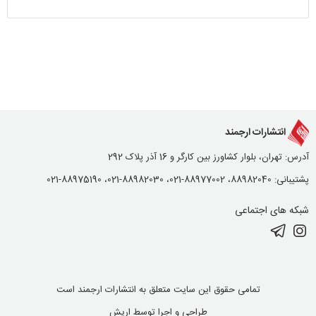
انتشارات ارجمند
آدرس: تهران، بلوار کشاورز بین کارگر و 16 آذر پلاک 292
پشتیبانی: 88982040، 88977002-021، 88982030-021، 88975190-021
شبکه های اجتماعی
تمامی حقوق این سایت متعلق به انتشارات ارجمند است
طراحی و اجرا توسط
اریش