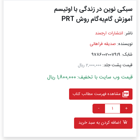
سبکی نوین در زندگی با اوتیسم
آموزش گام‌به‌گام روش PRT
ناشر:
انتشارات ارجمند
نویسنده:
صدیقه فراهانی
شابک: 9786002007919
قیمت پشت جلد:
2,000,000 ریال
قیمت وب سایت با تخفیف: 1,800,000 ریال
picture_as_pdf
مشاهده فهرست مطالب کتاب
-
+
اضافه کردن به سبد خرید