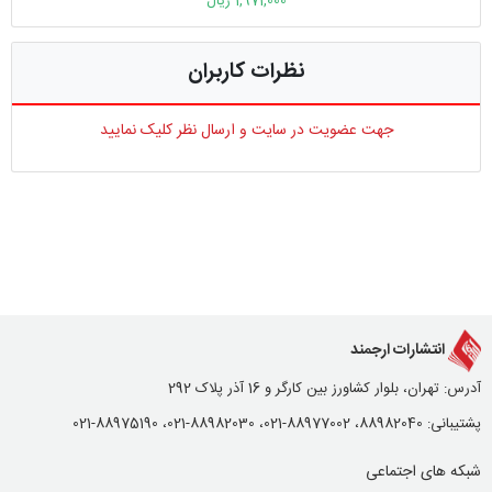
1,971,000 ریال
نظرات کاربران
جهت عضویت در سایت و ارسال نظر کلیک نمایید
انتشارات ارجمند
آدرس: تهران، بلوار کشاورز بین کارگر و 16 آذر پلاک 292
پشتیبانی: 88982040، 88977002-021، 88982030-021، 88975190-021
شبکه های اجتماعی