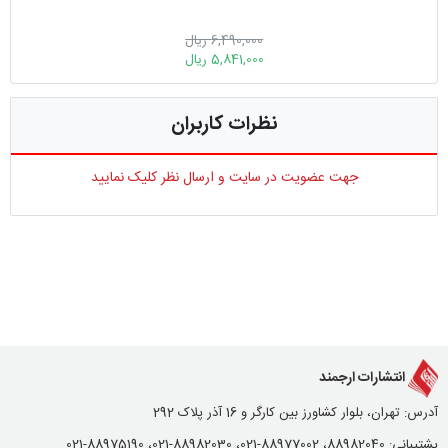
6,490,000 ریال
5,841,000 ریال
نظرات کاربران
جهت عضویت در سایت و ارسال نظر کلیک نمایید
انتشارات ارجمند
آدرس: تهران، بلوار کشاورز بین کارگر و 16 آذر پلاک 292
پشتیبانی: 88982040، 88977002-021، 88982030-021، 88975190-021