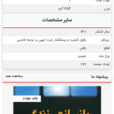
نوبت چاپ:
2
وزن:
354 گرم
سایر مشخصات
سال انتشار:
1401
زیرنظر:
پائول گیلبرت و پیشگفتار رابرت لیهی بر ترجمه فارسی
قطع:
رقعی
نوع جلد:
شومیز
تعداد صفحه:
272
مشاهده همه
پیشنهاد ما