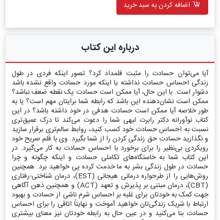
اضافه کردن به سبد خرید
درباره این کتاب
آیا می‌توان حسادت را مثبت قلمداد کرد؟ تصور اینکه فردی در طول
زندگی احساس حسادت نداشته یا اینکه مورد حسادت واقع نشده باشد
دشوار است. با این حال، آیا ممکن است حسادت یک نقطه ضعف نباشد؟
ممکن است نشان‌دهنده این باشد که رابطه شما برایتان مهم است؟ یا به
طور خلاصه آیا ممکن است حسادت هدفی در خود داشته باشد؟ در این
کتاب نوآورانه دکتر رابرت لیهی شما را دعوت می‌کند تا درک عمیق‌تری
نسبت به احساس حسادت خود کسب کنید، روابط سالم‌تری برقرار سازید
و نگذارید حسادت حق زندگی کردن را از شما بگیرد. وی با قلم صریح خود
رویکردی بی‌نظیر را برای برخورد با احساس حسادت به کار می‌گیرد. در
این کتاب شما به خاستگاه‌های تکاملی حسادت و اینکه چگونه و چرا
حسادت در طول زندگی بشر به ما خدمت کرده پی خواهید برد. همچنین
روش‌هایی را از طرحواره درمانی هیجانی (EST)، درمان شناختی-رفتاری
(CBT)، درمان مبتنی بر پذیرش و تعهد (ACT) و همچنین ذهن آگاهی
جهت کمک به خودتان برای غلبه بر احساس شرم ناشی از حسادت و بهبود
ارتباط با شریک زندگی‌تان خواهید آموخت و نهایتاً اتاقی را برای احساس
حسادت بنا می‌کنید و در عین حال به رابطه خودتان نیز معنای بیشتری