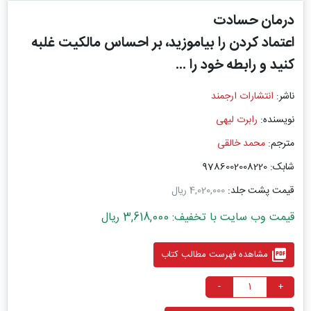
درمان حسادت
اعتماد کردن را بیاموزید، بر احساس مالکیت غلبه
کنید و رابطه خود را ...
ناشر:
انتشارات ارجمند
نویسنده:
رابرت لیهی
مترجم:
محمد خالقی
شابک: 9786002008220
قیمت پشت جلد:
4,020,000 ریال
قیمت وب سایت با تخفیف: 3,618,000 ریال
picture_as_pdf
مشاهده فهرست مطالب کتاب
-
+