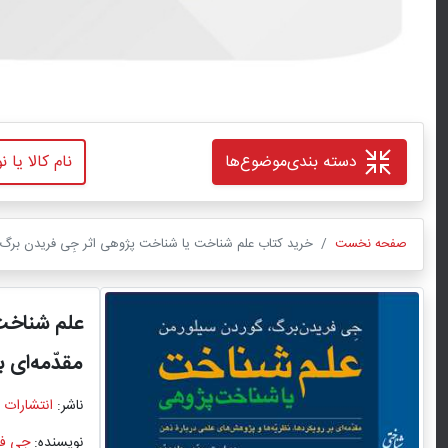
دسته بندی
موضوع‌ها
صفحه نخست
خرید کتاب علم شناخت یا شناخت پژوهی اثر جِی فریدن برگ ب
علم شناخت
مقدّمه‌ای 
ناشر:
انتشارات 
نویسنده:
جِی ف