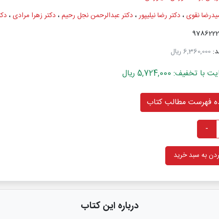
یدرضا نقوی
،
دکتر رضا نیلیپور
،
دکتر عبدالرحمن نجل رحیم
،
دکتر زهرا مرادی
،
دکت
د:
6,360,000 ریال
خفیف: 5,724,000 ریال
 فهرست مطالب کتاب
-
دن به سبد خرید
درباره این کتاب