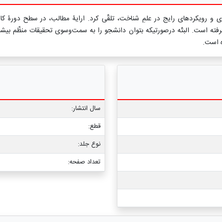
ای و رویکردهای رایج در علمِ شناخت، تلقّی کرد. ارایۀ مطالب، در سطح دورۀ کارشنا
 است. البتّه درصورتی‏که بتوان دانش‏جو را به سمت‌‏وسوی تحقیقات منظّم بیش‏ت
ه است.
سال انتشار:
قطع:
نوع جلد:
تعداد صفحه: