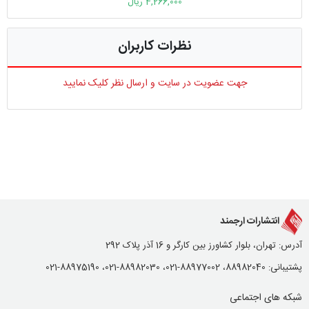
4,266,000 ریال
نظرات کاربران
جهت عضویت در سایت و ارسال نظر کلیک نمایید
انتشارات ارجمند
آدرس: تهران، بلوار کشاورز بین کارگر و 16 آذر پلاک 292
پشتیبانی: 88982040، 88977002-021، 88982030-021، 88975190-021
شبکه های اجتماعی