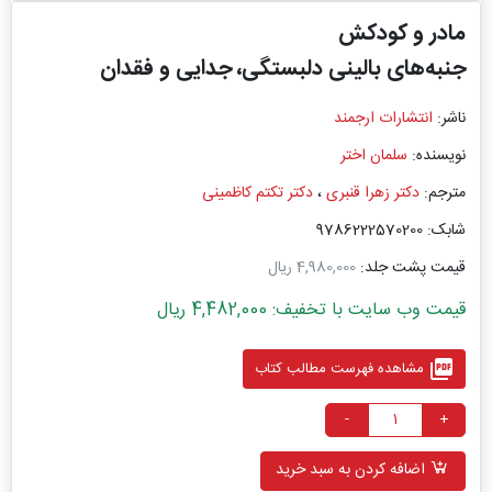
مادر و کودکش
جنبه‌های بالینی دلبستگی، جدایی و فقدان
ناشر:
انتشارات ارجمند
نویسنده:
سلمان اختر
مترجم:
دکتر زهرا قنبری
،
دکتر تکتم کاظمینی
شابک: 9786222570200
قیمت پشت جلد:
4,980,000 ریال
قیمت وب سایت با تخفیف: 4,482,000 ریال
picture_as_pdf
مشاهده فهرست مطالب کتاب
-
+
اضافه کردن به سبد خرید