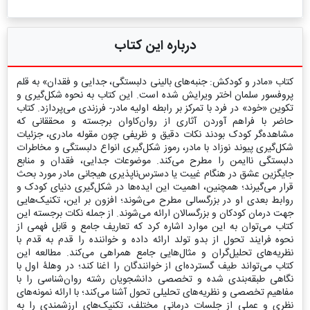
درباره این کتاب
کتاب «مادر و کودکش: جنبه‌های بالینی دلبستگی، جدایی و فقدان» به قلم
پروفسور سلمان اختر ویرایش شده است. این کتاب به نحوه شکل‌گیری و
تکوین «خود» در فرد با تمرکز بر رابطه اولیه مادر- فرزندی می‌پردازد. کتاب
حاضر با فراهم آوردن آثاری از روان‌کاوان برجسته و محققانی که
مشاهده‌گر کودک بودند نکات دقیق و ظریفی چون مقوله مادری، جزئیات
شکل‌گیری پیوند نوزاد با مادر، رموز شکل‌گیری انواع دلبستگی و مخاطرات
دلبستگی ناایمن را مطرح می‌کند. موضوعات جدایی، فقدان و منابع
جایگزین عشق در هنگام غیبت یا دسترس‌ناپذیری هیجانی مادر مورد بحث
قرار می‌گیرند؛ همچنین، اهمیت این ایده‌ها در شکل‌گیری دنیای کودک و
روابط بعدی او در بزرگسالی مطرح می‌شوند؛ افزون بر این، تکنیک‌هایی
جهت درمان کودکان و بزرگسالان ارائه می‌شوند. از جمله نکات برجسته این
کتاب می‌توان به این موارد اشاره کرد که تعاریف جامع و قابل فهمی از
نحوه فرایند تحول از بدو تولد ارائه داده و خواننده را قدم به قدم با
نظریه‌های تحلیل‌گران و مثال‌هایی جامع همراهی می‌کند. مطالعه این
کتاب می‌تواند طیف گسترده‌ای از خوانندگان را اغنا کند؛ در وهلۀ اول با
نگاهی طبقه‌بندی شده و تخصصی دانشجویان رشته روان‌شناسی را با
مفاهیم تخصصی و نظریه‌های تحلیلی تحول آشنا می‌کند؛ با ارائه نمونه‌های
نظری و عملی از جلسات درمانی مختلف، تکنیک‌های ارزشمندی را به