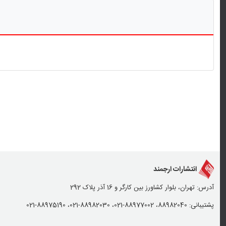
انتشارات ارجمند
آدرس: تهران، بلوار کشاورز بین کارگر و 16 آذر پلاک 292
پشتیبانی: 88982040، 88977002-021، 88982030-021، 88975190-021