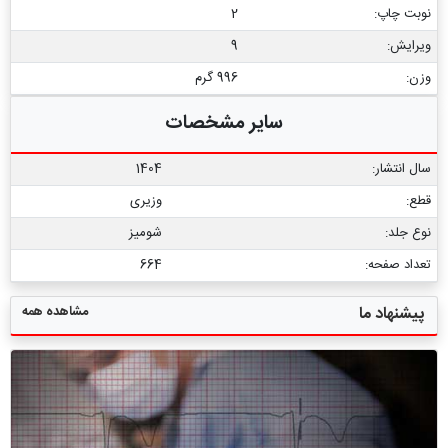
نوبت چاپ:
2
ویرایش:
9
وزن:
996 گرم
سایر مشخصات
سال انتشار:
1404
قطع:
وزیری
نوع جلد:
شومیز
تعداد صفحه:
664
مشاهده همه
پیشنهاد ما