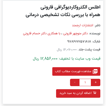
اطلس الكتروكاردیوگرافی قارونی
همراه با بررسی نکات تشخیصی درمانی
ناشر:
انتشارات ارجمند
نویسنده:
دکتر منوچهر قارونی
،
با همکاری دکتر حسام قارونی
شابک: 9786222571818
قیمت پشت جلد:
16,070,000 ریال
قیمت وب سایت با تخفیف: 12,856,000 ریال
picture_as_pdf
مشاهده فهرست مطالب کتاب
-
+
اضافه کردن به سبد خرید