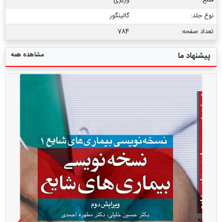
نوع جلد:
گالینگور
تعداد صفحه:
784
مشاهده همه
پیشنهاد ما