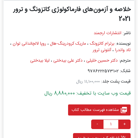
خلاصه و آزمون‌های فارماکولوژی کاتزونگ و ترور
2021
ناشر:
انتشارات ارجمند
نویسنده:
برترام کاتزونگ
،
ماریک کرودرینگ-هال
،
روپا لالچاندانی توان
،
تاد واندرا
،
آنتونی ترور
مترجم:
دکتر حسین خلیلی
،
دکتر علی بیدختی
،
لیلا بیدختی
شابک: 9786222573102
قیمت پشت جلد:
11,100,000 ریال
قیمت وب سایت با تخفیف: 8,880,000 ریال
picture_as_pdf
مشاهده فهرست مطالب کتاب
-
+