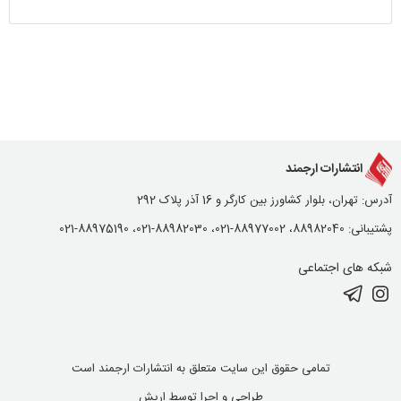
انتشارات ارجمند
آدرس: تهران، بلوار کشاورز بین کارگر و 16 آذر پلاک 292
پشتیبانی: 88982040، 88977002-021، 88982030-021، 88975190-021
شبکه های اجتماعی
تمامی حقوق این سایت متعلق به انتشارات ارجمند است
طراحی و اجرا توسط
اریش