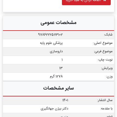
اضافه کردن به سبد خرید
مشخصات عمومی
شابک:
9786222573102
موضوع اصلی:
پزشکی علوم پایه
موضوع فرعی:
داروسازی
نوبت چاپ:
1
ویرایش:
13
وزن:
1278 گرم
سایر مشخصات
سال انتشار:
1401
با مقدمه:
دکتر بیژن جهانگیری
قطع:
وزیری