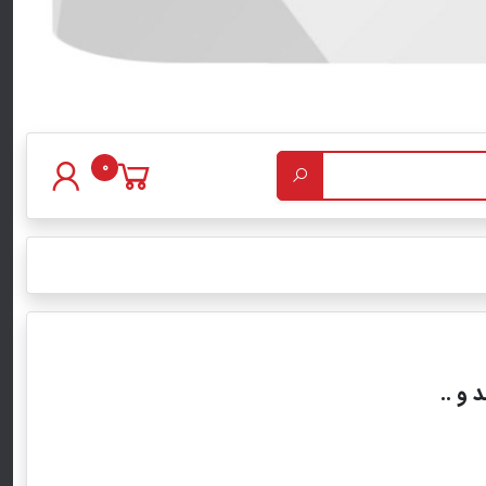
0
 و ..