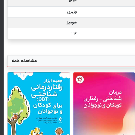
1403
وزیری
شومیز
216
مشاهده همه