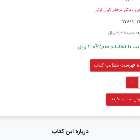
می
،
دکتر فرحناز کیان ارثی
د:
3,380,000 ریال
خفیف: 3,042,000 ریال
 فهرست مطالب کتاب
-
دن به سبد خرید
درباره این کتاب