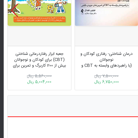
درمان شناختی- رفتاری کودکان و
جعبه ابزار رفتاردرمانی شناختی
نوجوانان
(CBT) برای کودکان و نوجوانان
(با راهبردهای وابسته به CBT و
بیش از 200 کاربرگ و تمرین برای
تمرین‌های موردی بالینی)
کودکان و نوجوانان دچار آسیب
7,500,000 ریال
5,560,000 ریال
روانی
6,750,000 ریال
5,004,000 ریال