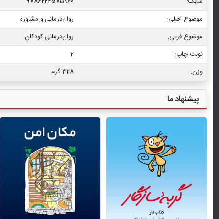
شابک:
9786222575960
موضوع اصلی:
روان‌درمانی و مشاوره
موضوع فرعی:
روان‏‌درمانی کودکان
نوبت چاپ:
2
وزن:
328 گرم
پیشنهاد ما