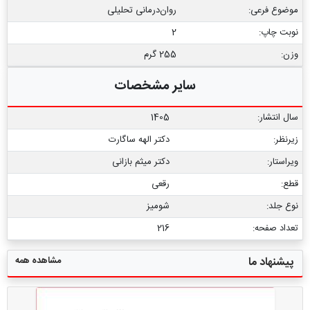
موضوع فرعی:
روان‏‌درمانی تحلیلی
نوبت چاپ:
2
وزن:
255 گرم
سایر مشخصات
سال انتشار:
1405
زیرنظر:
دکتر الهه ساگارت
ویراستار:
دکتر میثم بازانی
قطع:
رقعی
نوع جلد:
شومیز
تعداد صفحه:
216
مشاهده همه
پیشنهاد ما