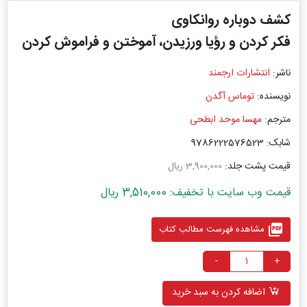
کشف دوباره روانکاوی
فکر کردن و رؤیا ورزیدن، آموختن و فراموش کردن
ناشر:
انتشارات ارجمند
نویسنده:
توماس آگدن
مترجم:
مهسا موحد ابطحی
شابک: 9786222576523
قیمت پشت جلد:
3,900,000 ریال
قیمت وب سایت با تخفیف: 3,510,000 ریال
picture_as_pdf
مشاهده فهرست مطالب کتاب
-
+
اضافه کردن به سبد خرید