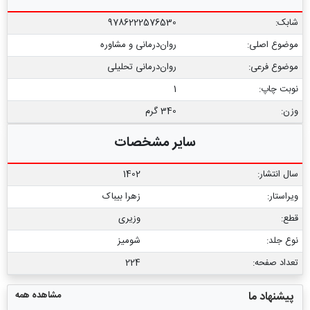
شابک:
9786222576530
موضوع اصلی:
روان‌درمانی و مشاوره
موضوع فرعی:
روان‏‌درمانی تحلیلی
نوبت چاپ:
1
وزن:
340 گرم
سایر مشخصات
سال انتشار:
1402
ویراستار:
زهرا بیباک
قطع:
وزیری
نوع جلد:
شومیز
تعداد صفحه:
224
مشاهده همه
پیشنهاد ما