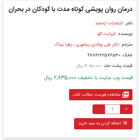
درمان روان پویشی کوتاه مدت با کودکان در بحران
ناشر:
انتشارات ارجمند
نویسنده:
الیزابت کلو
مترجم:
دکتر علی پولادی ریشهری
،
زهرا بیباک
شابک: 9786222576530
قیمت پشت جلد:
3,150,000 ریال
قیمت وب سایت با تخفیف: 2,835,000 ریال
picture_as_pdf
مشاهده فهرست مطالب کتاب
-
+
اضافه کردن به سبد خرید