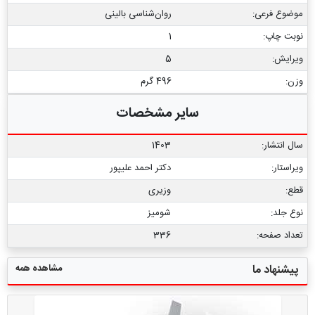
موضوع فرعی:
روان‏‌شناسی بالینی
نوبت چاپ:
1
ویرایش:
5
وزن:
496 گرم
سایر مشخصات
سال انتشار:
1403
ویراستار:
دکتر احمد علیپور
قطع:
وزیری
نوع جلد:
شومیز
تعداد صفحه:
336
مشاهده همه
پیشنهاد ما