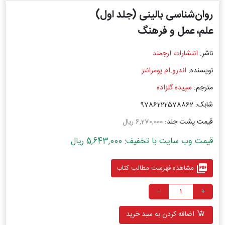
روان‌شناسی بالینی (جلد اول)
علم، عمل و فرهنگ
ناشر:
انتشارات ارجمند
نویسنده:
اندرو.ام پومرانتز
مترجم:
سپیده گلزاده
شابک: 9786222578862
قیمت پشت جلد:
6,270,000 ریال
قیمت وب سایت با تخفیف: 5,643,000 ریال
picture_as_pdf
مشاهده فهرست مطالب کتاب
-
+
اضافه کردن به سبد خرید