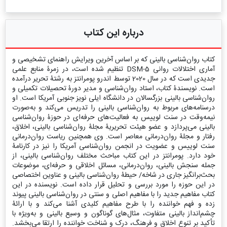
درباره این کتاب
کتاب روان‌شناسی بالینی که بر اساس آخرین ویرایش راهنمای تشخیصی و
آماری اختلالات روانی DSM-5 تنظیم شده است، در زمرۀ منابع علمی
جدیدی است که در سال 2020 توسط اندرو پومرانتز به رشتۀ تحریر درآمده
است. نویسندۀ کتاب، استاد روان‌شناسی و مدیر دورۀ تحصیلات تکمیلی و
روان‌شناسی بالینی بزرگسالان در دانشگاه ایلی نویز جنوبی آمریکا است. او
درسنامه‌‌های مربوط به روان‌شناسی بالینی را تدریس می‌کند و به‌صورت
نیمه‌وقت در سنت لوییس به فعالیت‌های حرفه‌ای در حوزۀ روان‌شناسی
بالینی می‌پردازد و عضو هیئت تحریریۀ مجلۀ روان‌شناسی بالینی، اخلاق،
رفتار و مجلۀ روان‌درمانی معاصر است. وی همچنین ریاست روان‌درمانی
سنت لوییس و عضویت در انجمن روان‌شناسی آمریکا را نیز در کارنامۀ
خود دارد. پومرانتز در این کتاب مباحث مختلف روان‌شناسی بالینی، از
جمله سنجش بالینی، روان‌درمانی، مسائل اخلاقی و حرفه‌ای، موضوعات
بحث‌برانگیز جاری در شاخه/ حیطۀ روان‌شناسی بالینی و عناوین اختصاصی
در این حوزه را مورد بررسی و تحلیل قرار داده است. نویسنده در این
کتاب مفاهیم جدید را با مفاهیم اصلی و سنتی در روان‌شناسی بالینی پیوند
زده و فهم خواننده را با طرح مفاهیم کلیدی آشنا می‌کند و با ارائۀ
چشم‌انداز بالینی متفاوت، مثال‌های گوناگون و وسیع بالینی و به‌ویژه با
تأکید بر تنوع اخلاق و فرهنگ، درک و شناخت خواننده را ارتقا می‌بخشد.