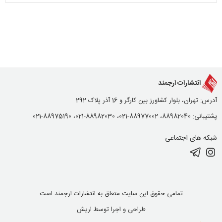
انتشارات ارجمند
آدرس: تهران، بلوار کشاورز بین کارگر و 16 آذر پلاک 292
پشتیبانی: 88982040، 88977002-021، 88982030-021، 88975190-021
شبکه های اجتماعی
تمامی حقوق این سایت متعلق به انتشارات ارجمند است
طراحی و اجرا توسط
اریش