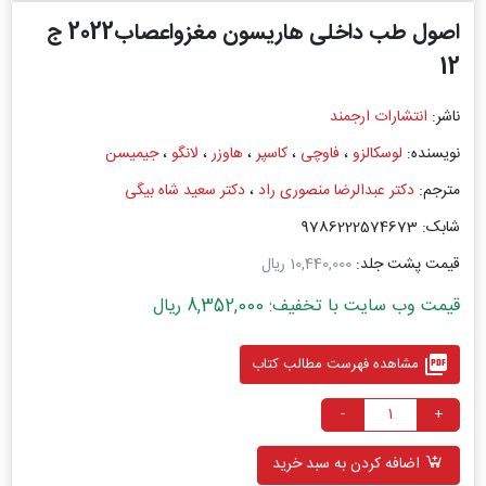
اصول طب داخلی هاریسون مغزواعصاب2022 ج
12
ناشر:
انتشارات ارجمند
نویسنده:
لوسکالزو
،
فاوچی
،
کاسپر
،
هاوزر
،
لانگو
،
جیمیسن
مترجم:
دکتر عبدالرضا منصوری راد
،
دکتر سعید شاه بیگی
شابک: 9786222574673
قیمت پشت جلد:
10,440,000 ریال
قیمت وب سایت با تخفیف: 8,352,000 ریال
picture_as_pdf
مشاهده فهرست مطالب کتاب
-
+
اضافه کردن به سبد خرید