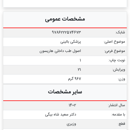
مشخصات عمومی
شابک:
9786222574673
موضوع اصلی:
پزشکی بالینی
موضوع فرعی:
اصول طب داخلی هاریسون
نوبت چاپ:
1
ویرایش:
21
وزن:
967 گرم
سایر مشخصات
سال انتشار:
1402
با مقدمه:
دکتر سعید شاه بیگی
قطع:
وزیری