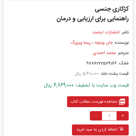
کژکاری جنسی
راهنمایی برای ارزیابی و درمان
ناشر:
انتشارات ارجمند
نویسنده:
جان وینچه
،
ریسا وِیزبِرگ
مترجم:
محمد احمدی
شابک: 9786222579166
قیمت پشت جلد:
5,410,000 ریال
قیمت وب سایت با تخفیف: 4,869,000 ریال
picture_as_pdf
مشاهده فهرست مطالب کتاب
-
+
اضافه کردن به سبد خرید