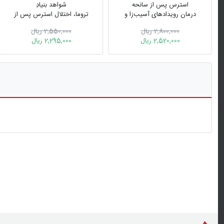
استرس پس از سانحه
شواهد بنیادِ
درمان رویدادهای آسیب‌زا و
تروما، اختلال استرس پس از
سوءاستفاده در کودکان و
سانحه، سوگ و فقدان
2,800,000 ریال
2,550,000 ریال
نوجوانان
2,520,000 ریال
2,295,000 ریال