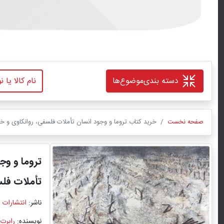
دسته بندی
موضوع‌ها
صفحه نخست
خرید کتاب تروما و وجود انسان تأملات فلسفی، روانکاوی و خ
تروما و وج
تأملات فلس
ناشر:
انتشارات 
نویسنده:
رابرت 