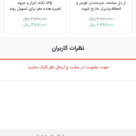
از دلِ سانحه، خردمندتر، قویتر و
165 نکته، ابزار و جزوه
انعطاف‌پذیرتر خارج شوید
تغییردهنده مغز برای تسهیل روند
درمان
3,220,000 ریال
4,680,000 ریال
2,898,000 ریال
4,212,000 ریال
نظرات کاربران
جهت عضویت در سایت و ارسال نظر کلیک نمایید