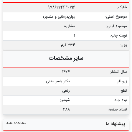
شابک:
9786224440716
موضوع اصلی:
روان‌درمانی و مشاوره
موضوع فرعی:
مشاوره
نوبت چاپ:
1
وزن:
334 گرم
سایر مشخصات
سال انتشار:
1404
زیرنظر:
دکتر یاسر مدنی
قطع:
رقعی
نوع جلد:
شومیز
تعداد صفحه:
288
مشاهده همه
پیشنهاد ما