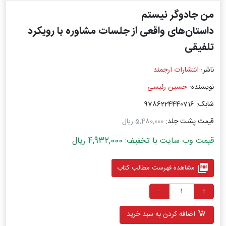
من جادوگر نیستم
داستان‌های واقعی از جلسات مشاوره با رویکرد
تلفیقی
ناشر:
انتشارات ارجمند
نویسنده:
حسین رئیسی
شابک: 9786224440716
قیمت پشت جلد:
5,480,000 ریال
قیمت وب سایت با تخفیف: 4,932,000 ریال
picture_as_pdf
مشاهده فهرست مطالب کتاب
-
+
اضافه کردن به سبد خرید