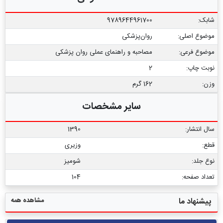
شابک:
9789644961700
موضوع اصلی:
روان‌پزشکی
موضوع فرعی:
مصاحبه و راهنمای عملی روان ‏پزشکی
نوبت چاپ:
2
وزن:
162 گرم
سایر مشخصات
سال انتشار:
1390
قطع:
وزیری
نوع جلد:
شومیز
تعداد صفحه:
104
مشاهده همه
پیشنهاد ما