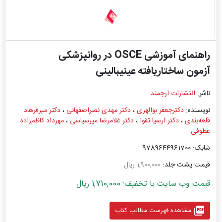
راهنمای آموزشی OSCE در روانپزشکی
آزمون ساختار‌یافته عینیبالینی
ناشر:
انتشارات ارجمند
نویسنده:
دکترجعفر بوالهری
،
دکتر مهدی نصراصفهانی
،
دکتر میرفرهاد
قلعه‌بندی
،
دکتر ارسیا تقوا
،
دکتر غلامرضا میرسپاسی
،
مهرداد کاظم‌زاده
عطوفی
شابک: 9789644961700
قیمت پشت جلد:
1,900,000 ریال
قیمت وب سایت با تخفیف: 1,710,000 ریال
picture_as_pdf
مشاهده فهرست مطالب کتاب