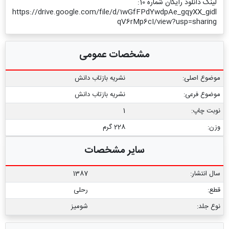
لینک دانلود رایگان شماره 10:
https://drive.google.com/file/d/1wGfFPdYwdpAe_gqyXX_gidl
qV6rMp6cI/view?usp=sharing
مشخصات عمومی
موضوع اصلی:
نشریه بازتاب دانش
موضوع فرعی:
نشریه بازتاب دانش
نوبت چاپ:
1
وزن:
228 گرم
سایر مشخصات
سال انتشار:
1387
قطع:
رحلی
نوع جلد:
شومیز