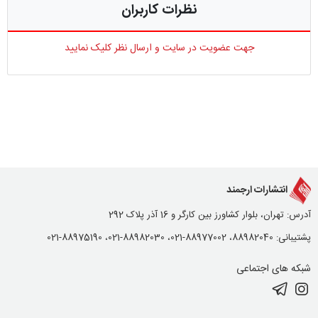
نظرات کاربران
جهت عضویت در سایت و ارسال نظر کلیک نمایید
انتشارات ارجمند
آدرس: تهران، بلوار کشاورز بین کارگر و 16 آذر پلاک 292
پشتیبانی: 88982040، 88977002-021، 88982030-021، 88975190-021
شبکه های اجتماعی